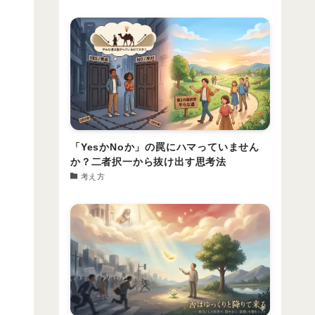
「YesかNoか」の罠にハマっていません
か？二者択一から抜け出す思考法
考え方