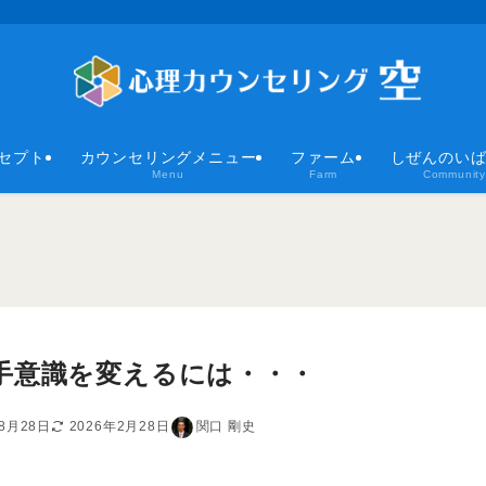
セプト
カウンセリングメニュー
ファーム
しぜんのい
Menu
Farm
Community
手意識を変えるには・・・
年8月28日
2026年2月28日
関口 剛史