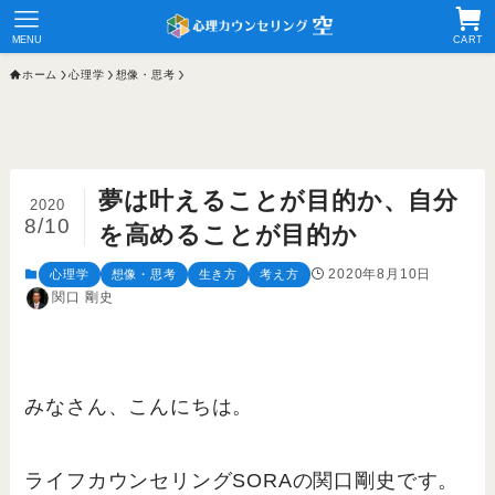
MENU
CART
ホーム
心理学
想像・思考
夢は叶えることが目的か、自分
2020
8/10
を高めることが目的か
2020年8月10日
心理学
想像・思考
生き方
考え方
関口 剛史
みなさん、こんにちは。
ライフカウンセリングSORAの関口剛史です。