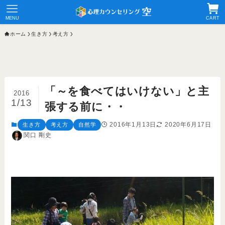
MENU
CART
ホーム
生き方
考え方
「～を食べてはいけない」と主
2016
1/13
張する前に・・
2016年1月13日
2020年6月17日
生き方
考え方
自然学
関口 剛史