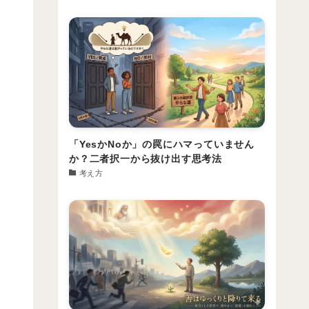
「YesかNoか」の罠にハマっていません
か？二者択一から抜け出す思考法
考え方