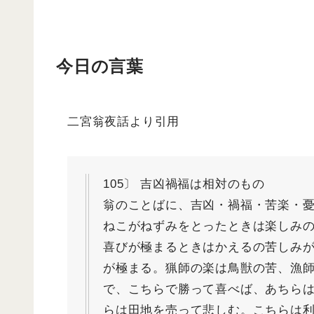
今日の言葉
二宮翁夜話より引用
105〕 吉凶禍福は相対のもの
翁のことばに、吉凶・禍福・苦楽・
ねこがねずみをとったときは楽しみ
喜びが極まるときはかえるの苦しみ
が極まる。猟師の楽は鳥獣の苦、漁
で、こちらで勝って喜べば、あちら
らは田地を売って悲しむ。こちらは