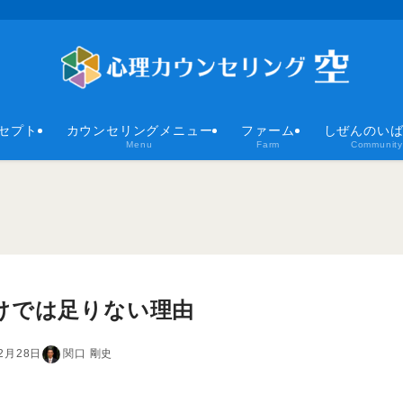
セプト
カウンセリングメニュー
ファーム
しぜんのい
Menu
Farm
Community
けでは足りない理由
2月28日
関口 剛史