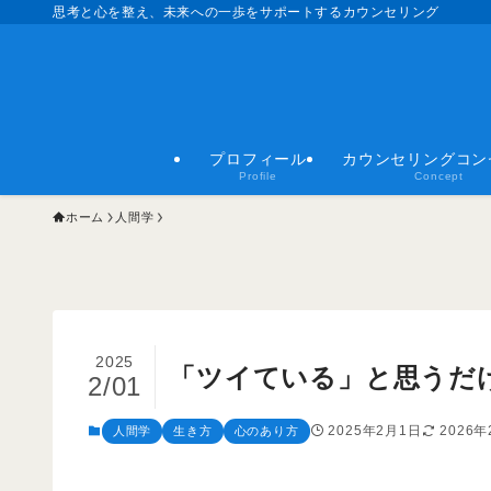
思考と心を整え、未来への一歩をサポートするカウンセリング
プロフィール
カウンセリングコン
Profile
Concept
ホーム
人間学
2025
「ツイている」と思うだ
2/01
2025年2月1日
2026年
人間学
生き方
心のあり方