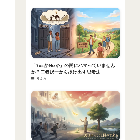
「YesかNoか」の罠にハマっていません
か？二者択一から抜け出す思考法
考え方