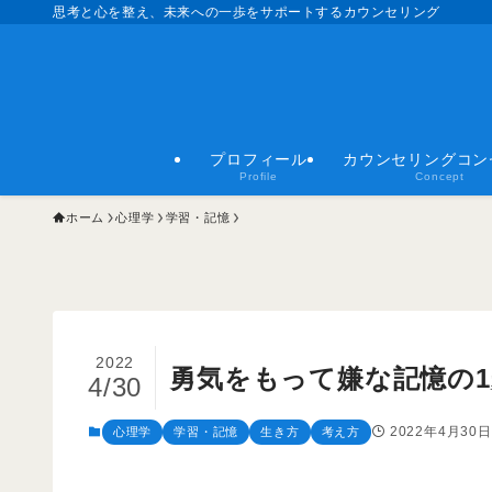
思考と心を整え、未来への一歩をサポートするカウンセリング
プロフィール
カウンセリングコン
Profile
Concept
ホーム
心理学
学習・記憶
2022
勇気をもって嫌な記憶の
4/30
2022年4月30日
心理学
学習・記憶
生き方
考え方