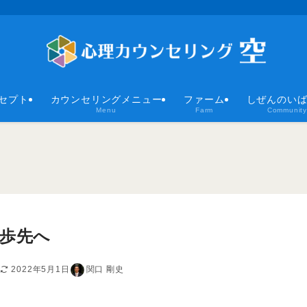
セプト
カウンセリングメニュー
ファーム
しぜんのい
Menu
Farm
Community
1歩先へ
2022年5月1日
関口 剛史