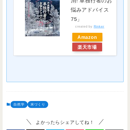
消! 単独行者のお
悩みアドバイス
75」
created by
Rinker
Amazon
楽天市場
自然学
米づくり
よかったらシェアしてね！