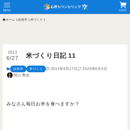
MENU
CART
ホーム
自然学
米づくり
2013
米づくり日記 11
6/27
2013年6月27日
2020年6月4日
自然学
米づくり
関口 剛史
みなさん毎日お米を食べますか？