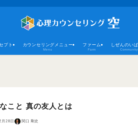
セプト
カウンセリングメニュー
ファーム
しぜんのい
Menu
Farm
Community
切なこと 真の友人とは
2月28日
関口 剛史