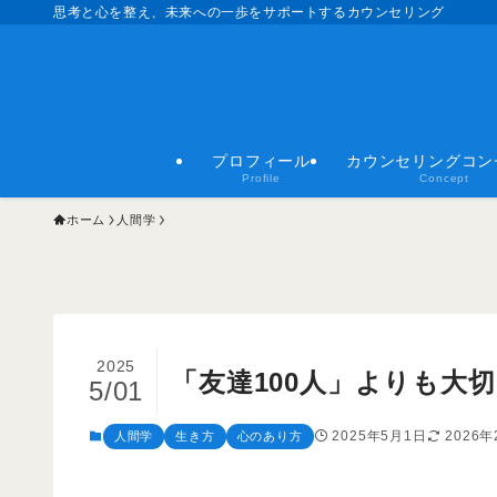
思考と心を整え、未来への一歩をサポートするカウンセリング
プロフィール
カウンセリングコン
Profile
Concept
ホーム
人間学
2025
「友達100人」よりも大
5/01
2025年5月1日
2026年
人間学
生き方
心のあり方