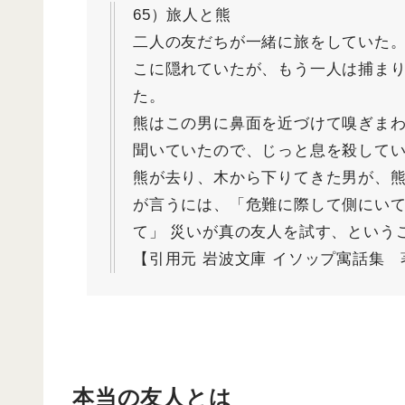
65）旅人と熊
二人の友だちが一緒に旅をしていた
こに隠れていたが、もう一人は捕ま
た。
熊はこの男に鼻面を近づけて嗅ぎま
聞いていたので、じっと息を殺して
熊が去り、木から下りてきた男が、
が言うには、「危難に際して側にい
て」 災いが真の友人を試す、という
【引用元 岩波文庫 イソップ寓話集 
本当の友人とは