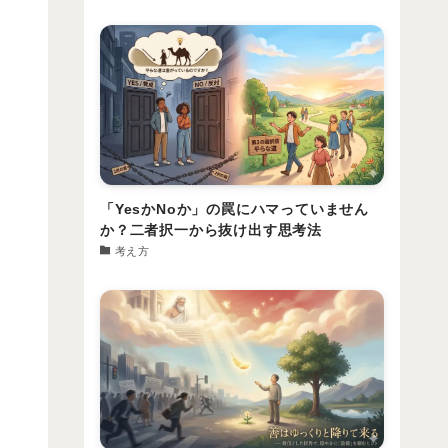
「YesかNoか」の罠にハマっていません
か？二者択一から抜け出す思考法
考え方