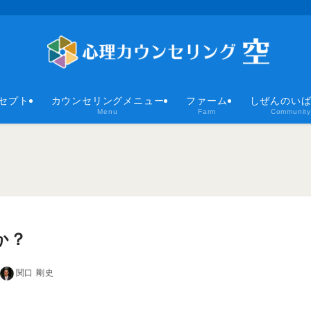
セプト
カウンセリングメニュー
ファーム
しぜんのい
Menu
Farm
Community
か？
関口 剛史