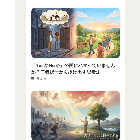
「YesかNoか」の罠にハマっていません
か？二者択一から抜け出す思考法
考え方