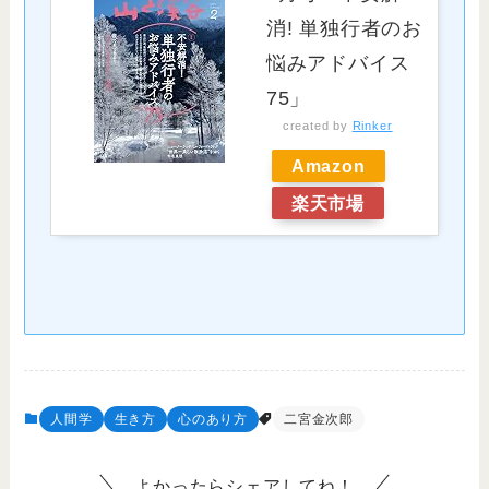
消! 単独行者のお
悩みアドバイス
75」
created by
Rinker
Amazon
楽天市場
人間学
生き方
心のあり方
二宮金次郎
よかったらシェアしてね！