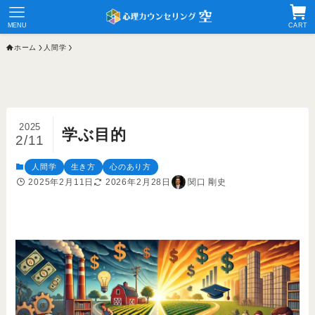
MENU
CART
ホーム
人間学
2025
学ぶ目的
2/11
人間学
生き方
心のあり方
2025年2月11日
2026年2月28日
関口 剛史