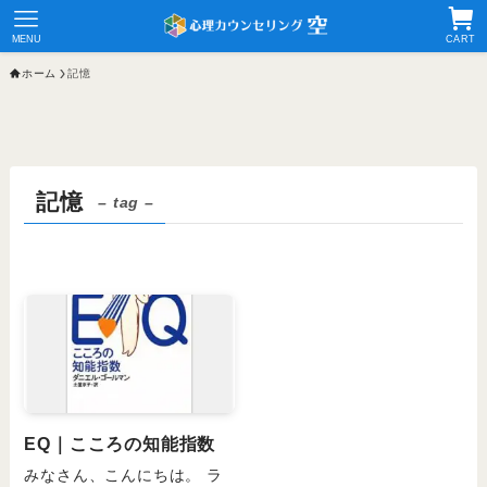
MENU
CART
ホーム
記憶
記憶
– tag –
EQ｜こころの知能指数
みなさん、こんにちは。 ラ