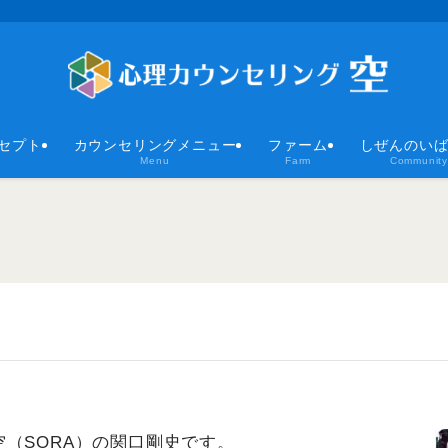
セプト
カウンセリングメニュー
ファーム
しぜんのい
Menu
Farm
Community
（SORA）の関口剛史です。